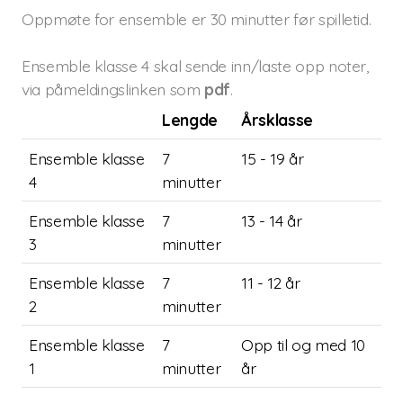
Oppmøte for ensemble er 30 minutter før spilletid.
Ensemble klasse 4 skal sende inn/laste opp noter,
via påmeldingslinken som
pdf
.
Lengde
Årsklasse
Ensemble klasse
7
15 - 19 år
4
minutter
Ensemble klasse
7
13 - 14 år
3
minutter
Ensemble klasse
7
11 - 12 år
2
minutter
Ensemble klasse
7
Opp til og med 10
1
minutter
år