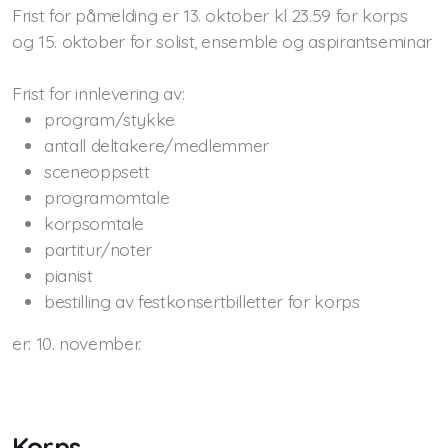
BIlletter
Frist for påmelding er 13. oktober kl 23.59 for korps
og 15. oktober for solist, ensemble og aspirantseminar
Utstyr på scenen
Frist for innlevering av:
program/stykke
antall deltakere/medlemmer
sceneoppsett
programomtale
korpsomtale
partitur/noter
pianist
bestilling av festkonsertbilletter for korps
er: 10. november.
Korps