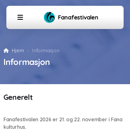
Fanafestivalen
Hjem
Informasjon
Påmelding Korps
Informasjon
Påmelding Solist
Påmelding Ensemble
Påmelding Aspirantseminar
Generelt
Fanafestivalen 2026 er 21. og 22. november i Fana
Informasjon
kulturhus.