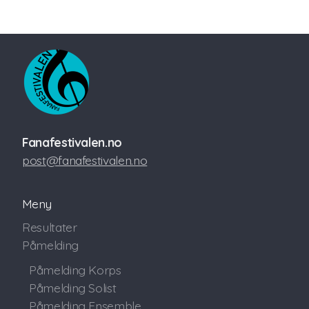
Fanafestivalen.no
post@fanafestivalen.no
Meny
Resultater
Påmelding
Påmelding Korps
Påmelding Solist
Påmelding Ensemble