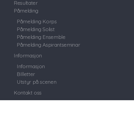
Resultater
Påmelding
Påmelding Korps
Påmelding Solist
Påmelding Ensemble
Påmelding Aspirantseminar
Informasjon
Informasjon
BIlletter
Utstyr på scenen
Kontakt oss
alen