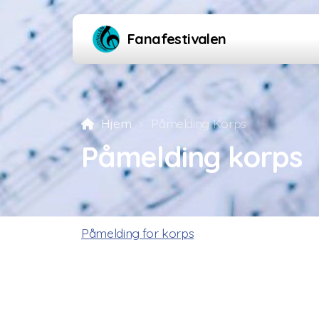
Fanafestivalen
Hjem
Påmelding Korps
Påmelding korps
Påmelding for korps