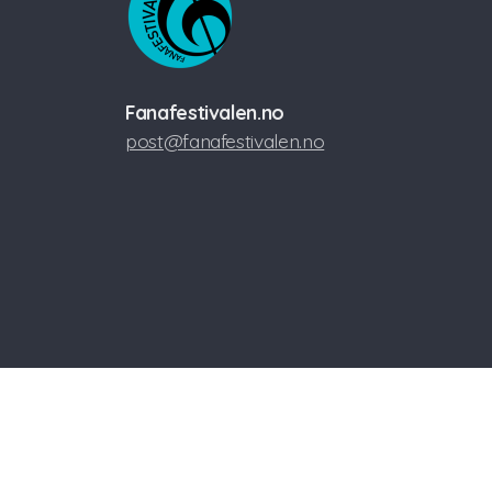
Fanafestivalen.no
post@fanafestivalen.no
©2022 Skjold Nesttun Janitsjar - Fanafestiv